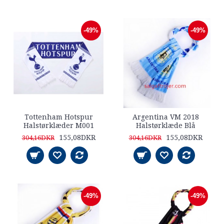
-49%
-49%
Tottenham Hotspur
Argentina VM 2018
Halstørklæder M001
Halstørklæde Blå
155,08DKR
155,08DKR
304,16DKR
304,16DKR
-49%
-49%