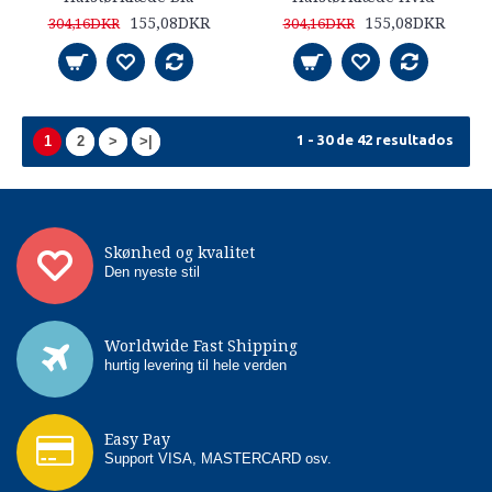
155,08DKR
155,08DKR
304,16DKR
304,16DKR
1 - 30 de 42 resultados
1
2
>
>|
Skønhed og kvalitet
Den nyeste stil
Worldwide Fast Shipping
hurtig levering til hele verden
Easy Pay
Support VISA, MASTERCARD osv.