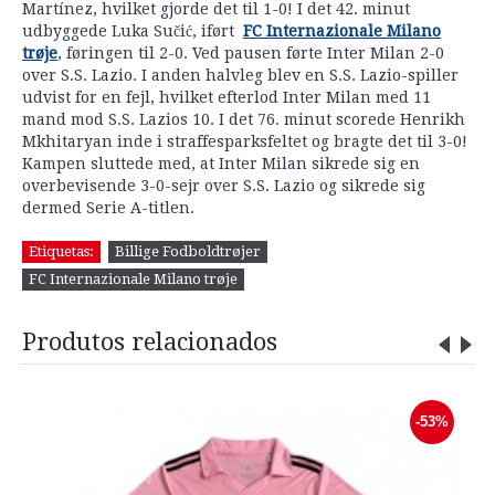
Martínez, hvilket gjorde det til 1-0! I det 42. minut
udbyggede Luka Sučić, iført
FC Internazionale Milano
trøje
, føringen til 2-0. Ved pausen førte Inter Milan 2-0
over S.S. Lazio. I anden halvleg blev en S.S. Lazio-spiller
udvist for en fejl, hvilket efterlod Inter Milan med 11
mand mod S.S. Lazios 10. I det 76. minut scorede Henrikh
Mkhitaryan inde i straffesparksfeltet og bragte det til 3-0!
Kampen sluttede med, at Inter Milan sikrede sig en
overbevisende 3-0-sejr over S.S. Lazio og sikrede sig
dermed Serie A-titlen.
Etiquetas:
Billige Fodboldtrøjer
FC Internazionale Milano trøje
Produtos relacionados
-53%