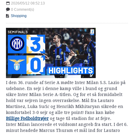
2026/05/12 08:52:13
0 Comment(s)
Shopping
I den 36. runde af Serie A mødte Inter Milan S.S. Lazio på
udebane. En sejr i denne kamp ville i bund og grund
sikre Inter Milan Serie A-titlen. Og for et så formidabelt
hold var sejren ingen overraskelse. Mål fra Lautaro
Martínez, Luka Sučić og Henrikh Mkhitaryan sikrede en
komfortabel 3-0 sejr og alle tre point! Fans kan købe
Billige Fodboldtrøjer
og tage til stadion for at fejre.
Inter Milan lancerede et voldsomt angreb fra start. I det 6.
minut headede Marcus Thuram et mål ind for Lautaro