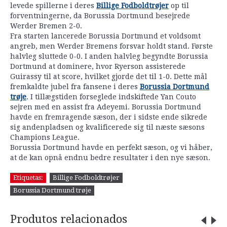
levede spillerne i deres
Billige Fodboldtrøjer
op til
forventningerne, da Borussia Dortmund besejrede
Werder Bremen 2-0.
Fra starten lancerede Borussia Dortmund et voldsomt
angreb, men Werder Bremens forsvar holdt stand. Første
halvleg sluttede 0-0. I anden halvleg begyndte Borussia
Dortmund at dominere, hvor Ryerson assisterede
Guirassy til at score, hvilket gjorde det til 1-0. Dette mål
fremkaldte jubel fra fansene i deres
Borussia Dortmund
trøje
. I tillægstiden forseglede indskiftede Yan Couto
sejren med en assist fra Adeyemi. Borussia Dortmund
havde en fremragende sæson, der i sidste ende sikrede
sig andenpladsen og kvalificerede sig til næste sæsons
Champions League.
Borussia Dortmund havde en perfekt sæson, og vi håber,
at de kan opnå endnu bedre resultater i den nye sæson.
Etiquetas:
Billige Fodboldtrøjer
Borussia Dortmund trøje
Produtos relacionados