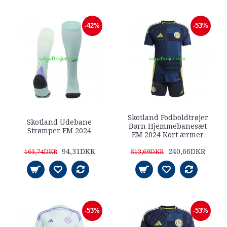
-42%
-53%
Skotland Fodboldtrøjer
Skotland Udebane
Børn Hjemmebanesæt
Strømper EM 2024
EM 2024 Kort ærmer
94,31DKR
240,66DKR
163,74DKR
513,69DKR
-53%
-53%