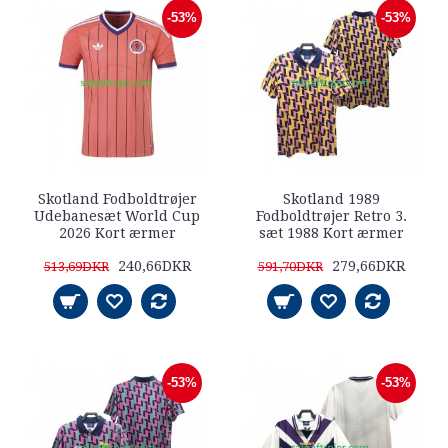
-53%
-53%
Skotland Fodboldtrøjer
Skotland 1989
Udebanesæt World Cup
Fodboldtrøjer Retro 3.
2026 Kort ærmer
sæt 1988 Kort ærmer
240,66DKR
279,66DKR
513,69DKR
591,70DKR
-53%
-53%