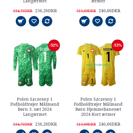
Langærmet
ærmer
256,26DKR
240,66DKR
534,75DKR
513,69DKR
-52%
-53%
Polen Szczesny 1
Polen Szczesny 1
Fodboldtrøjer Målmand
Fodboldtrøjer Målmand
Børn 3. sæt 2024
Børn Hjemmebanesæt
Langærmet
2024 Kort ærmer
256,26DKR
240,66DKR
534,75DKR
513,69DKR