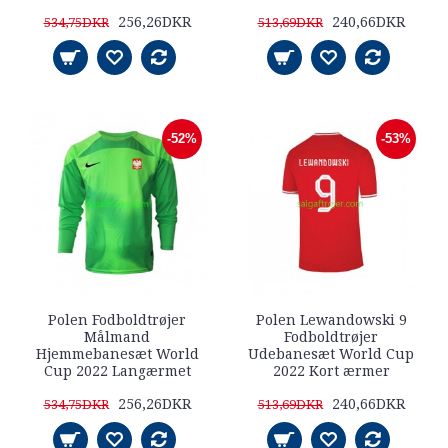
256,26DKR
240,66DKR
534,75DKR
513,69DKR
-52%
-53%
Polen Fodboldtrøjer
Polen Lewandowski 9
Målmand
Fodboldtrøjer
Hjemmebanesæt World
Udebanesæt World Cup
Cup 2022 Langærmet
2022 Kort ærmer
256,26DKR
240,66DKR
534,75DKR
513,69DKR