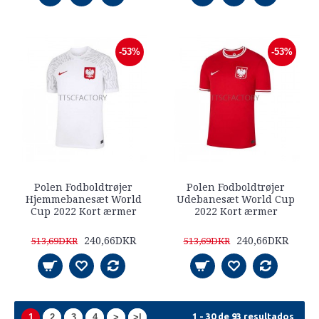
-53%
-53%
Polen Fodboldtrøjer
Polen Fodboldtrøjer
Hjemmebanesæt World
Udebanesæt World Cup
Cup 2022 Kort ærmer
2022 Kort ærmer
240,66DKR
240,66DKR
513,69DKR
513,69DKR
1 - 30 de 93 resultados
1
2
3
4
>
>|