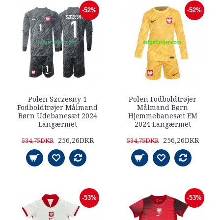
-52%
-52%
Polen Szczesny 1
Polen Fodboldtrøjer
Fodboldtrøjer Målmand
Målmand Børn
Børn Udebanesæt 2024
Hjemmebanesæt EM
Langærmet
2024 Langærmet
256,26DKR
256,26DKR
534,75DKR
534,75DKR
-53%
-53%