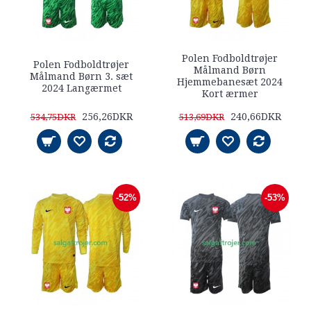
Polen Fodboldtrøjer
Polen Fodboldtrøjer
Målmand Børn
Målmand Børn 3. sæt
Hjemmebanesæt 2024
2024 Langærmet
Kort ærmer
256,26DKR
240,66DKR
534,75DKR
513,69DKR
-52%
-53%