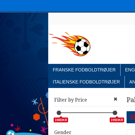
FRANSKE FODBOLDTRØJER
ENG
ITALIENSKE FODBOLDTRØJER
A
Pa
Filter by Price
198DKR
199DKR
Gender