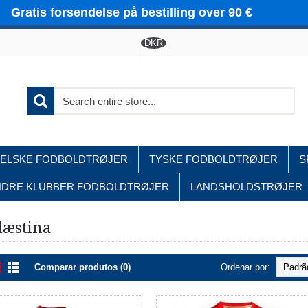
Gratis forsendelse på bestilling over 90 €
DKR
ELSKE FODBOLDTRØJER
TYSKE FODBOLDTRØJER
S
NDRE KLUBBER FODBOLDTRØJER
LANDSHOLDSTRØJER
Home
Landsholdstrøjer
Palæstina
læstina
Comparar produtos (0)
Ordenar por: