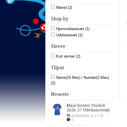
Mænd (2)
Shop by
Hjemmebanesæt (1)
Udebanesæt (1)
Sleeve
Kort ærmer (2)
Tilpas
Name(10 Max) / Number(2 Max)
(2)
Neueste
Manchester United
2026-27 Udebanetrøje
2026/08/04 06:17:50
0