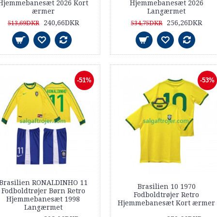
Hjemmebanesæt 2026 Kort
Hjemmebanesæt 2026
ærmer
Langærmet
240,66DKR
256,26DKR
513,69DKR
534,75DKR
-51%
-53%
Brasilien RONALDINHO 11
Brasilien 10 1970
Fodboldtrøjer Børn Retro
Fodboldtrøjer Retro
Hjemmebanesæt 1998
Hjemmebanesæt Kort ærmer
Langærmet