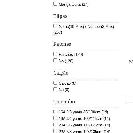
Manga Curta (17)
Tilpas
Name(10 Max) / Number(2 Max)
(257)
Patches
Patches (120)
No (120)
M
Calção
Calção (8)
No (8)
Tamanho
16# 2/3 years 85/100cm (14)
18# 3/4 years 100/115cm (14)
20# 5/6 years 115/125cm (14)
22# 7/8 years 125/135cm (14)