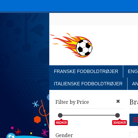
FRANSKE FODBOLDTRØJER
ENG
ITALIENSKE FODBOLDTRØJER
A
Br
Filter by Price
46DKR
304DKR
Gender