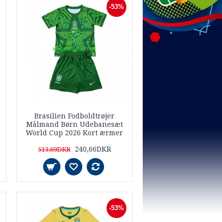
-53%
Brasilien Fodboldtrøjer
Målmand Børn Udebanesæt
World Cup 2026 Kort ærmer
240,66DKR
513,69DKR
-53%