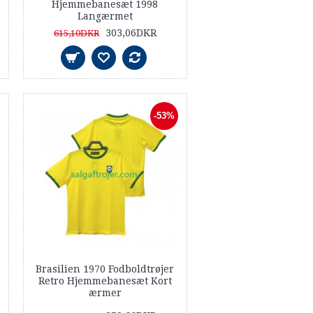
Hjemmebanesæt 1998
Langærmet
303,06DKR
615,10DKR
-53%
Brasilien 1970 Fodboldtrøjer
Retro Hjemmebanesæt Kort
ærmer