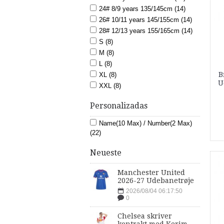
24# 8/9 years 135/145cm (14)
26# 10/11 years 145/155cm (14)
28# 12/13 years 155/165cm (14)
S (8)
M (8)
L (8)
B
XL (8)
U
XXL (8)
Personalizadas
Name(10 Max) / Number(2 Max)
(22)
Neueste
Manchester United
2026-27 Udebanetrøje
2026/08/04 06:17:50
0
Chelsea skriver