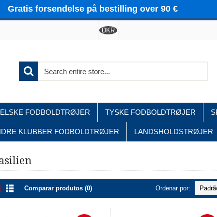
Gratis forsendelse på bestilling over 90 €
DKR
ELSKE FODBOLDTRØJER
TYSKE FODBOLDTRØJER
S
NDRE KLUBBER FODBOLDTRØJER
LANDSHOLDSTRØJER
Home
Landsholdstrøjer
Brasilien
asilien
Comparar produtos (0)
Ordenar por: