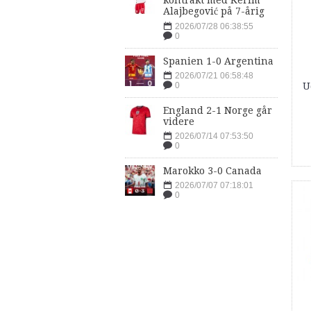
kontrakt med Kerim
Alajbegović på 7-årig
2026/07/28 06:38:55
0
Spanien 1-0 Argentina
2026/07/21 06:58:48
U
0
England 2-1 Norge går
videre
2026/07/14 07:53:50
0
Marokko 3-0 Canada
2026/07/07 07:18:01
0