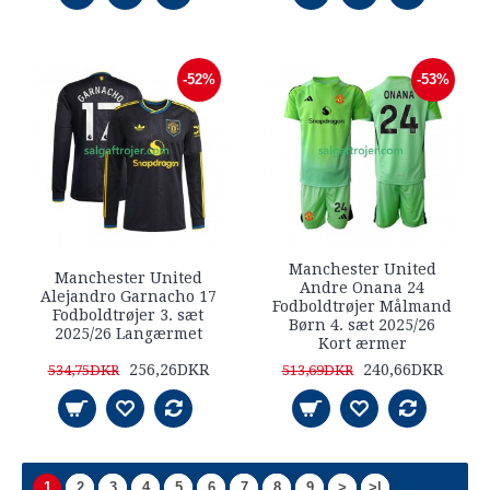
-52%
-53%
Manchester United
Manchester United
Andre Onana 24
Alejandro Garnacho 17
Fodboldtrøjer Målmand
Fodboldtrøjer 3. sæt
Børn 4. sæt 2025/26
2025/26 Langærmet
Kort ærmer
256,26DKR
240,66DKR
534,75DKR
513,69DKR
1
2
3
4
5
6
7
8
9
>
>|