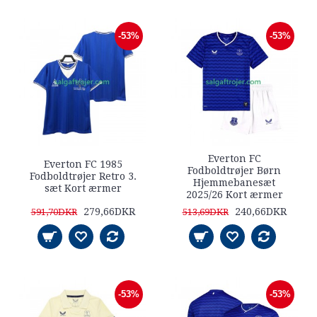
-53%
-53%
Everton FC
Everton FC 1985
Fodboldtrøjer Børn
Fodboldtrøjer Retro 3.
Hjemmebanesæt
sæt Kort ærmer
2025/26 Kort ærmer
279,66DKR
240,66DKR
591,70DKR
513,69DKR
-53%
-53%