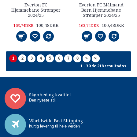
Everton FC
Everton FC Målmand
Hjemmebane Strømper
Børn Hjemmebane
2024/25
Strømper 2024/25
100,48DKR
100,48DKR
163,74DKR
163,74DKR
1
2
3
4
5
6
7
8
>
>|
1 - 30 de 218 resultados
Skønhed og kvalitet
Den nyeste stil
Worldwide Fast Shipping
hurtig levering til hele verden