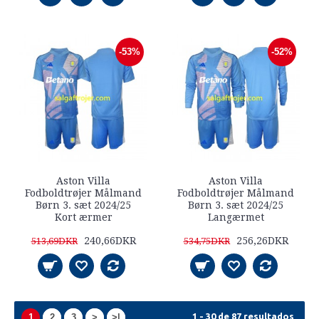
-53%
-52%
Aston Villa
Aston Villa
Fodboldtrøjer Målmand
Fodboldtrøjer Målmand
Børn 3. sæt 2024/25
Børn 3. sæt 2024/25
Kort ærmer
Langærmet
240,66DKR
256,26DKR
513,69DKR
534,75DKR
1 - 30 de 87 resultados
1
2
3
>
>|