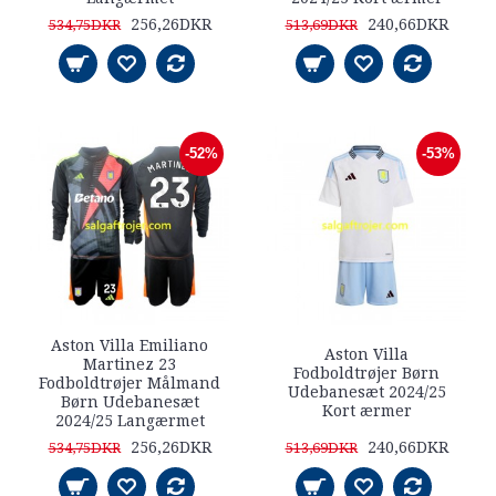
256,26DKR
240,66DKR
534,75DKR
513,69DKR
-52%
-53%
Aston Villa Emiliano
Aston Villa
Martinez 23
Fodboldtrøjer Børn
Fodboldtrøjer Målmand
Udebanesæt 2024/25
Børn Udebanesæt
Kort ærmer
2024/25 Langærmet
256,26DKR
240,66DKR
534,75DKR
513,69DKR