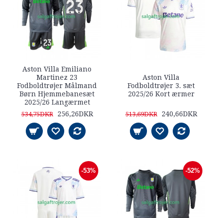
Aston Villa Emiliano
Martinez 23
Aston Villa
Fodboldtrøjer Målmand
Fodboldtrøjer 3. sæt
Børn Hjemmebanesæt
2025/26 Kort ærmer
2025/26 Langærmet
256,26DKR
240,66DKR
534,75DKR
513,69DKR
-53%
-52%