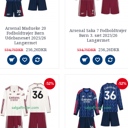
Arsenal Madueke 20
Arsenal Saka 7 Fodboldtrøjer
Fodboldtrøjer Børn
Børn 3. sæt 2025/26
Udebanesæt 2025/26
Langærmet
Langærmet
256,26DKR
256,26DKR
534,75DKR
534,75DKR
-52%
-52%