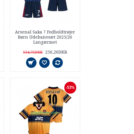
Arsenal Saka 7 Fodboldtrøjer
Børn Udebanesæt 2025/26
Langærmet
256,26DKR
534,75DKR
-53%