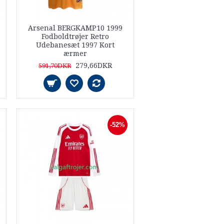
Arsenal BERGKAMP10 1999
Fodboldtrøjer Retro
Udebanesæt 1997 Kort
ærmer
279,66DKR
591,70DKR
-52%