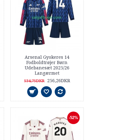
Arsenal Gyokeres 14
Fodboldtrøjer Børn
Udebanesæt 2025/26
Langærmet
256,26DKR
534,75DKR
-52%