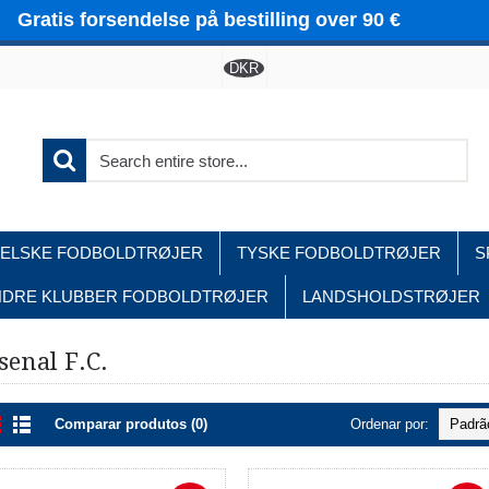
Gratis forsendelse på bestilling over 90 €
DKR
ELSKE FODBOLDTRØJER
TYSKE FODBOLDTRØJER
S
NDRE KLUBBER FODBOLDTRØJER
LANDSHOLDSTRØJER
Home
Engelske fodboldtrøjer
Arsenal F.C.
senal F.C.
Comparar produtos (0)
Ordenar por: