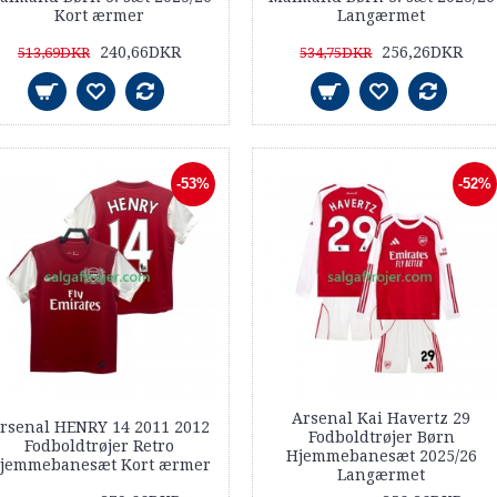
Kort ærmer
Langærmet
240,66DKR
256,26DKR
513,69DKR
534,75DKR
-53%
-52%
Arsenal Kai Havertz 29
rsenal HENRY 14 2011 2012
Fodboldtrøjer Børn
Fodboldtrøjer Retro
Hjemmebanesæt 2025/26
jemmebanesæt Kort ærmer
Langærmet