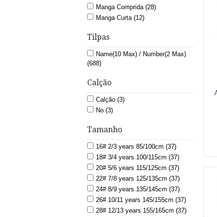
Manga Comprida (28)
Manga Curta (12)
Tilpas
Name(10 Max) / Number(2 Max)
(688)
Calção
Calção (3)
No (3)
Tamanho
16# 2/3 years 85/100cm (37)
18# 3/4 years 100/115cm (37)
20# 5/6 years 115/125cm (37)
22# 7/8 years 125/135cm (37)
24# 8/9 years 135/145cm (37)
26# 10/11 years 145/155cm (37)
28# 12/13 years 155/165cm (37)