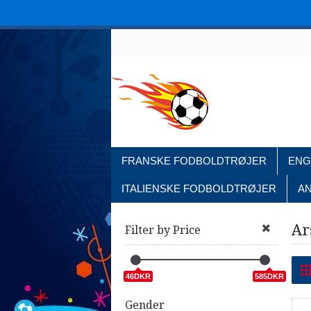
FRANSKE FODBOLDTRØJER
ENG
ITALIENSKE FODBOLDTRØJER
A
Ar
Filter by Price
46DKR
585DKR
Gender