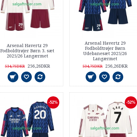
Arsenal Havertz 29
Arsenal Havertz 29
Fodboldtrøjer Børn
Fodboldtrøjer Børn 3. sæt
Udebanesæt 2025/26
2025/26 Langærmet
Langærmet
256,26DKR
256,26DKR
534,75DKR
534,75DKR
-52%
-52%