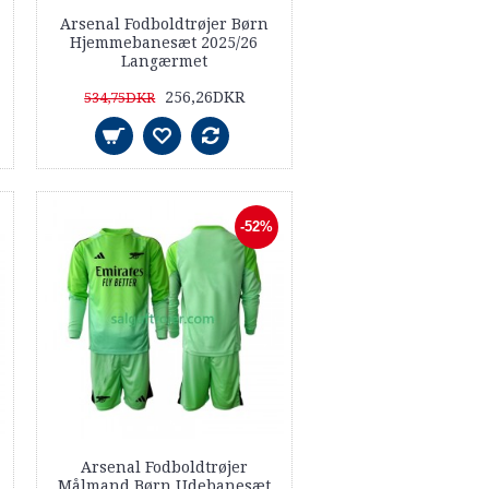
Arsenal Fodboldtrøjer Børn
Hjemmebanesæt 2025/26
Langærmet
256,26DKR
534,75DKR
-52%
Arsenal Fodboldtrøjer
Målmand Børn Udebanesæt