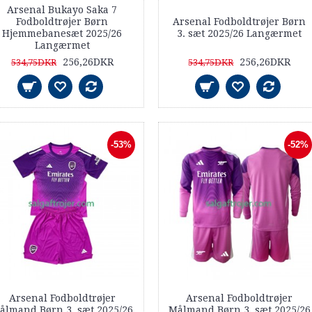
Arsenal Bukayo Saka 7
Fodboldtrøjer Børn
Arsenal Fodboldtrøjer Børn
Hjemmebanesæt 2025/26
3. sæt 2025/26 Langærmet
Langærmet
256,26DKR
256,26DKR
534,75DKR
534,75DKR
-53%
-52%
Arsenal Fodboldtrøjer
Arsenal Fodboldtrøjer
ålmand Børn 3. sæt 2025/26
Målmand Børn 3. sæt 2025/26