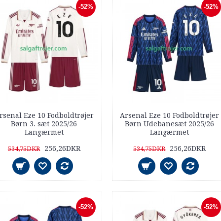
-52%
-52%
rsenal Eze 10 Fodboldtrøjer
Arsenal Eze 10 Fodboldtrøjer
Børn 3. sæt 2025/26
Børn Udebanesæt 2025/26
Langærmet
Langærmet
256,26DKR
256,26DKR
534,75DKR
534,75DKR
-52%
-52%