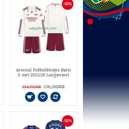
-52%
Arsenal Fodboldtrøjer Børn
3. sæt 2025/26 Langærmet
256,26DKR
534,75DKR
-52%