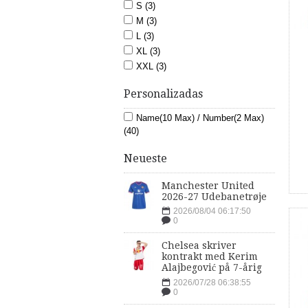
S (3)
M (3)
L (3)
XL (3)
XXL (3)
Personalizadas
Name(10 Max) / Number(2 Max)
(40)
Neueste
Manchester United
2026-27 Udebanetrøje
2026/08/04 06:17:50
0
Chelsea skriver
kontrakt med Kerim
Alajbegović på 7-årig
2026/07/28 06:38:55
0