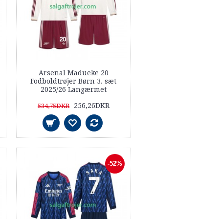
Arsenal Madueke 20
Fodboldtrøjer Børn 3. sæt
2025/26 Langærmet
256,26DKR
534,75DKR
-52%