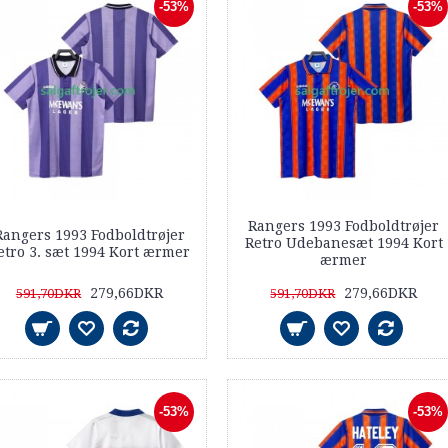
-53%
-53%
Rangers 1993 Fodboldtrøjer
Rangers 1993 Fodboldtrøjer
Retro Udebanesæt 1994 Kort
etro 3. sæt 1994 Kort ærmer
ærmer
279,66DKR
279,66DKR
591,70DKR
591,70DKR
-53%
-53%