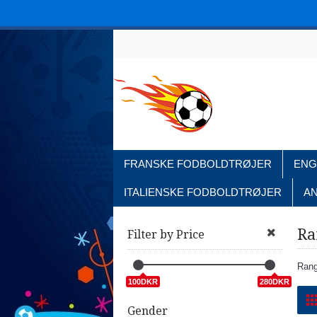
FRANSKE FODBOLDTRØJER
ENG
ITALIENSKE FODBOLDTRØJER
A
Ra
Filter by Price
Rang
100DKR
280DKR
Gender