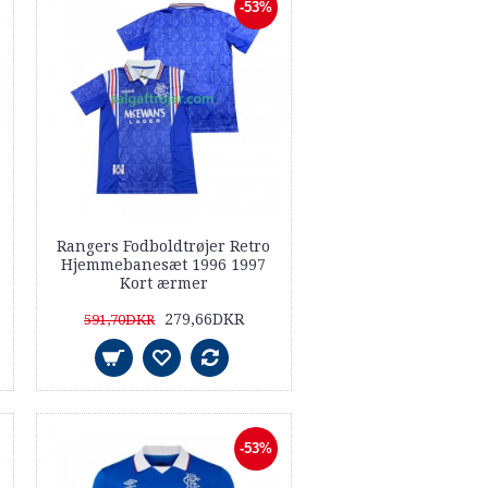
-53%
Rangers Fodboldtrøjer Retro
Hjemmebanesæt 1996 1997
Kort ærmer
279,66DKR
591,70DKR
-53%