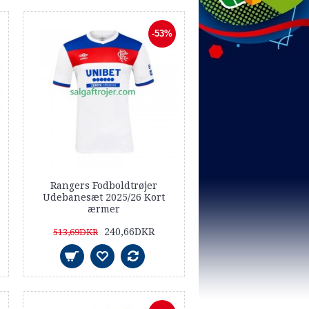
-53%
Rangers Fodboldtrøjer
Udebanesæt 2025/26 Kort
ærmer
240,66DKR
513,69DKR