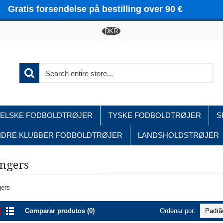
Gratis forsendelse på bestilling over 90 €
DKR
ELSKE FODBOLDTRØJER
TYSKE FODBOLDTRØJER
S
NDRE KLUBBER FODBOLDTRØJER
LANDSHOLDSTRØJER
Home
Andre Klubber Fodboldtrøjer
Rangers
ngers
ers
Comparar produtos (0)
Ordenar por: