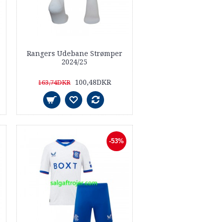
Rangers Udebane Strømper
2024/25
100,48DKR
163,74DKR
-53%