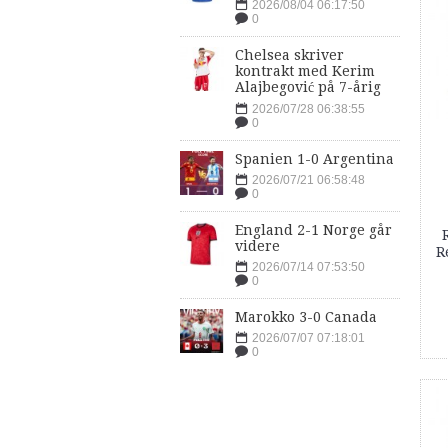
2026/08/04 06:17:50
0
Chelsea skriver
kontrakt med Kerim
Alajbegović på 7-årig
2026/07/28 06:38:55
0
Spanien 1-0 Argentina
2026/07/21 06:58:48
0
England 2-1 Norge går
videre
R
2026/07/14 07:53:50
0
Marokko 3-0 Canada
2026/07/07 07:18:01
0