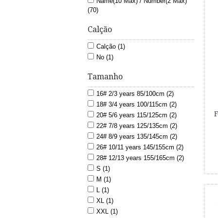
Name(10 Max) / Number(2 Max)
(70)
Calção
Calção (1)
No (1)
Tamanho
16# 2/3 years 85/100cm (2)
18# 3/4 years 100/115cm (2)
F
20# 5/6 years 115/125cm (2)
22# 7/8 years 125/135cm (2)
24# 8/9 years 135/145cm (2)
26# 10/11 years 145/155cm (2)
28# 12/13 years 155/165cm (2)
S (1)
M (1)
L (1)
XL (1)
XXL (1)