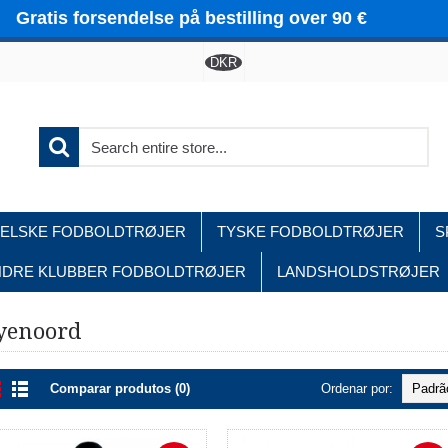
Gratis forsendelse på bestilling over 90 €
DKR
ELSKE FODBOLDTRØJER
TYSKE FODBOLDTRØJER
S
NDRE KLUBBER FODBOLDTRØJER
LANDSHOLDSTRØJER
Home
Andre Klubber Fodboldtrøjer
Feyenoord
yenoord
Comparar produtos (0)
Ordenar por: