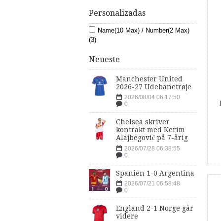
Personalizadas
Name(10 Max) / Number(2 Max)
(3)
Neueste
Manchester United
2026-27 Udebanetrøje
2026/08/04 06:17:50
0
Chelsea skriver
kontrakt med Kerim
Alajbegović på 7-årig
2026/07/28 06:38:55
0
Spanien 1-0 Argentina
2026/07/21 06:58:48
0
England 2-1 Norge går
videre