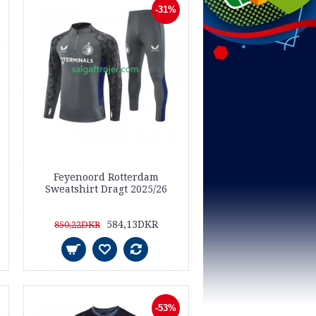
-31%
Feyenoord Rotterdam
Sweatshirt Dragt 2025/26
584,13DKR
850,22DKR
-53%