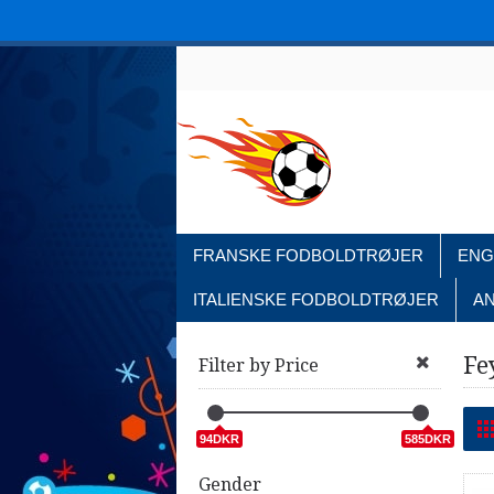
FRANSKE FODBOLDTRØJER
ENG
ITALIENSKE FODBOLDTRØJER
A
Fe
Filter by Price
94DKR
585DKR
Gender