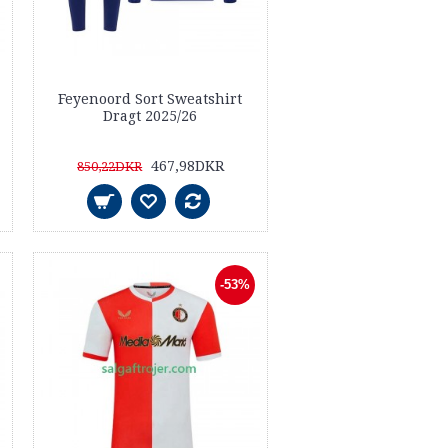
Feyenoord Sort Sweatshirt
Dragt 2025/26
467,98DKR
850,22DKR
-53%