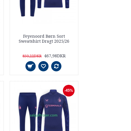
Feyenoord Børn Sort
Sweatshirt Dragt 2025/26
467,98DKR
850,22DKR
-45%