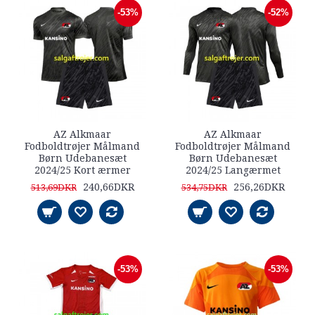
-53%
-52%
AZ Alkmaar
AZ Alkmaar
Fodboldtrøjer Målmand
Fodboldtrøjer Målmand
Børn Udebanesæt
Børn Udebanesæt
2024/25 Kort ærmer
2024/25 Langærmet
240,66DKR
256,26DKR
513,69DKR
534,75DKR
-53%
-53%